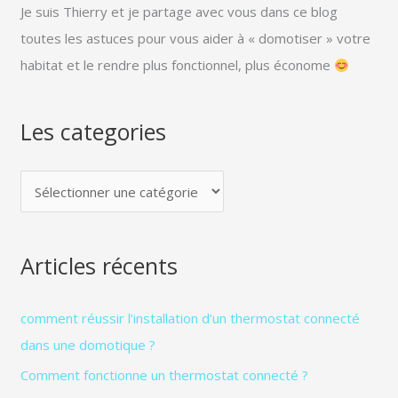
s
Je suis Thierry et je partage avec vous dans ce blog
c
toutes les astuces pour vous aider à « domotiser » votre
a
habitat et le rendre plus fonctionnel, plus économe
t
e
Les categories
g
o
r
i
e
Articles récents
s
comment réussir l’installation d’un thermostat connecté
dans une domotique ?
Comment fonctionne un thermostat connecté ?