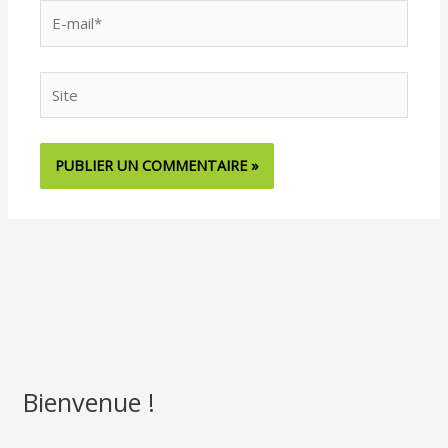
E-
mail*
Site
Bienvenue !
L
e