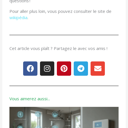
questions !
Pour aller plus loin, vous pouvez consulter le site de
wikipédia
.
Cet article vous plaît ? Partagez le avec vos amis !
F
I
P
T
E
a
n
i
e
n
c
s
n
l
v
e
t
t
e
e
b
a
e
g
l
o
g
r
r
o
Vous aimerez aussi...
o
r
e
a
p
k
a
s
m
e
m
t