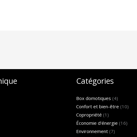
nique
Catégories
Box domotiques
(4)
Confort et bien-être
(10)
Copropriété
(1)
Économie d'énergie
(16)
Environnement
(7)