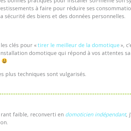
les bonnes pratiques pour installer soi-même son s
nvestissements à faire pour réduire ses consommatio
la sécurité des biens et des données personnelles.
les clés pour «
tirer le meilleur de la domotique
», c
installation domotique qui répond à vos attentes san
.
es plus techniques sont vulgarisés.
rant faible, reconverti en
domoticien indépendant
, 
on.