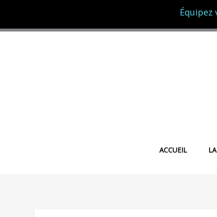
Aller
Équipez 
au
contenu
ACCUEIL
LA