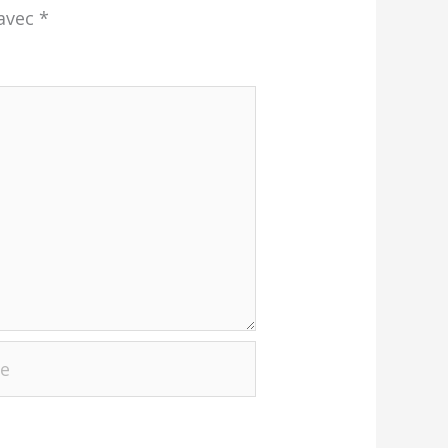
 avec
*