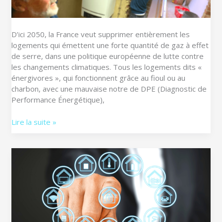
logement
lors
des
D’ici 2050, la France veut supprimer entièrement les
travaux
logements qui émettent une forte quantité de gaz à effet
de
de serre, dans une politique européenne de lutte contre
rénovation
les changements climatiques. Tous les logements dits «
énergétique
énergivores », qui fonctionnent grâce au fioul ou au
?
charbon, avec une mauvaise notre de DPE (Diagnostic de
Performance Énergétique),
Lire la suite »
Box
domotique
:
Liste
des
35
box