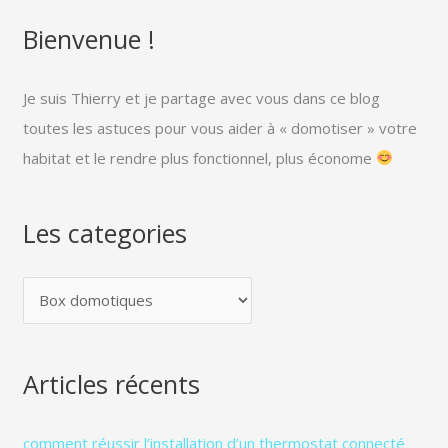
Bienvenue !
L
e
s
Je suis Thierry et je partage avec vous dans ce blog
c
toutes les astuces pour vous aider à « domotiser » votre
a
habitat et le rendre plus fonctionnel, plus économe
t
e
Les categories
g
o
r
i
e
Articles récents
s
comment réussir l’installation d’un thermostat connecté